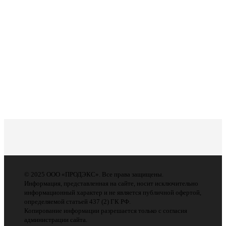
© 2025 ООО «ПРОДЭКС». Все права защищены.
Информация, представленная на сайте, носит исключительно
информационный характер и не является публичной офертой,
определяемой статьей 437 (2) ГК РФ.
Копирование информации разрешается только с согласия
администрации сайта.