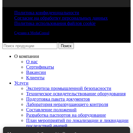
Политика конфиденциальности
Согласие на обработку персональных данных
Политика использования файлов cookie
Сделано в MediaConsul
Поиск
О компании
О нас
Сертификаты
Вакансии
Клиенты
Услуги
Экспертиза промышленной безопасности
Техническое освидетельствование оборудования
Подготовка пакета документов
Лаборатория неразрушающего контроля
Составление положений
Разработка паспортов на оборудование
План мероприятий по локализации и ликвидации
последствий аварий
Информация