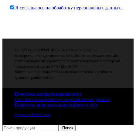
Я соглашаюсь на обработку персональных данных
.
© 2025 ООО «ПРОДЭКС». Все права защищены.
Информация, представленная на сайте, носит исключительно
информационный характер и не является публичной офертой,
определяемой статьей 437 (2) ГК РФ.
Копирование информации разрешается только с согласия
администрации сайта.
Политика конфиденциальности
Согласие на обработку персональных данных
Политика использования файлов cookie
Сделано в MediaConsul
Поиск